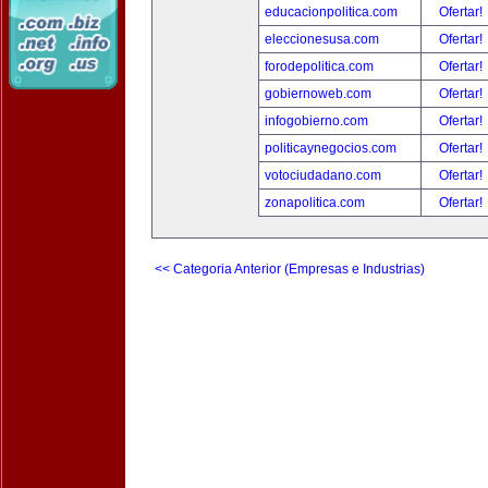
educacionpolitica.com
Ofertar!
eleccionesusa.com
Ofertar!
forodepolitica.com
Ofertar!
gobiernoweb.com
Ofertar!
infogobierno.com
Ofertar!
politicaynegocios.com
Ofertar!
votociudadano.com
Ofertar!
zonapolitica.com
Ofertar!
<< Categoria Anterior (Empresas e Industrias)