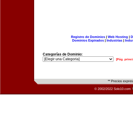
Registro de Dominios
|
Web Hosting
|
D
Dominios Expirados
|
Industrias
|
Indu
Categorías de Dominio:
[Pág. princi
** Precios expre
© 2002/2022 Solo10.com