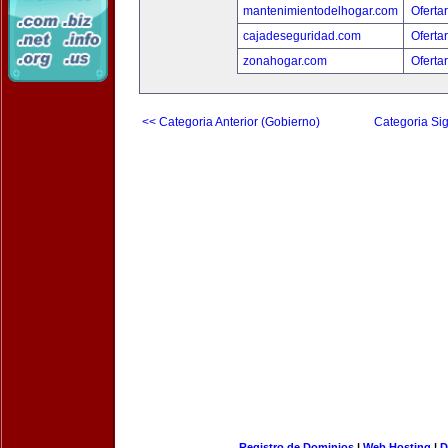
mantenimientodelhogar.com
Oferta
cajadeseguridad.com
Oferta
zonahogar.com
Oferta
<< Categoria Anterior (Gobierno)
Categoria Sig
Registro de Dominios
|
Web Hosting
|
D