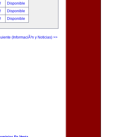
r!
Disponible
r!
Disponible
r!
Disponible
uiente (InformaciÃ³n y Noticias) >>
ominios En Venta