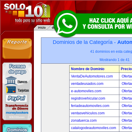
Dominios de la Categoría -
Autom
41 dominios en esta categ
Mostrando 1 de 41
Nombre de Dominio
Precio
VentaDeAutomotores.com
Oferta
ventadeusados.com
Oferta
e-automoviles.com
Oferta
registrovehicular.com
Oferta
feriadeautomoviles.com
Oferta
ventasvehiculos.com
Oferta
zonatuerca.com
Oferta
catalogodeautomoviles.com
Oferta