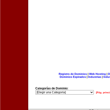
Registro de Dominios
|
Web Hosting
|
D
Dominios Expirados
|
Industrias
|
Indu
Categorías de Dominio:
[Pág. princi