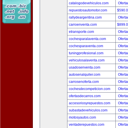
catalogodevehiculos.com
Oferta
repuestosautomotor.com
$590.
rallydeargentina.com
Oferta
carroenventa.com
$899.
etransporte.com
Oferta
cochesparalaventa.com
Oferta
cochesparaventa.com
Oferta
tuningprofesional.com
Oferta
vehiculosalaventa.com
Oferta
usadosenventa.com
Oferta
autosenalquiler.com
Oferta
carrosenoferta.com
Oferta
cochesdecompeticion.com
Oferta
ofertasdecarros.com
Oferta
accesoriosyrepuestos.com
Oferta
subastadevehiculos.com
Oferta
motosyautos.com
Oferta
ventaderepuestos.com
Oferta