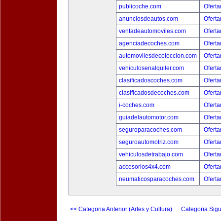
publicoche.com
Oferta
anunciosdeautos.com
Oferta
ventadeautomoviles.com
Oferta
agenciadecoches.com
Oferta
automovilesdecoleccion.com
Oferta
vehiculosenalquiler.com
Oferta
clasificadoscoches.com
Oferta
clasificadosdecoches.com
Oferta
i-coches.com
Oferta
guiadelautomotor.com
Oferta
seguroparacoches.com
Oferta
seguroautomotriz.com
Oferta
vehiculosdetrabajo.com
Oferta
accesorios4x4.com
Oferta
neumaticosparacoches.com
Oferta
<< Categoria Anterior (Artes y Cultura)
Categoria Sigu