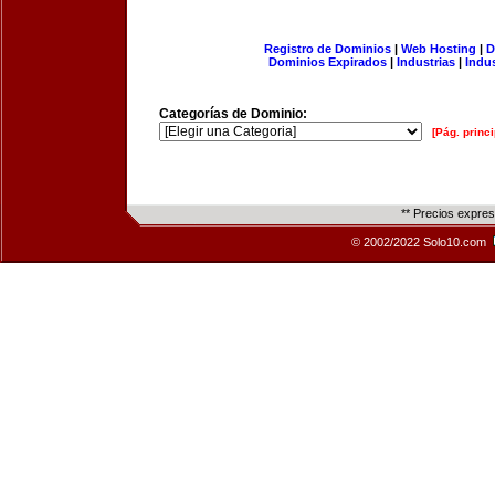
Registro de Dominios
|
Web Hosting
|
D
Dominios Expirados
|
Industrias
|
Indu
Categorías de Dominio:
[Pág. princi
** Precios expre
© 2002/2022 Solo10.com