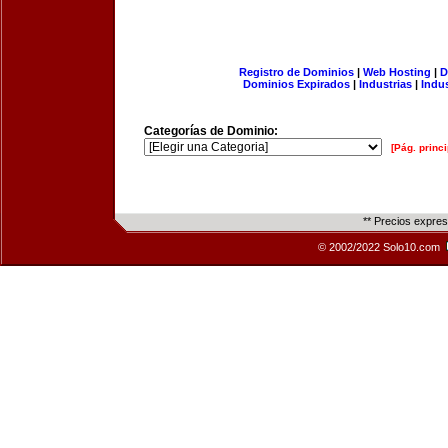
Registro de Dominios
|
Web Hosting
|
D
Dominios Expirados
|
Industrias
|
Indu
Categorías de Dominio:
[Pág. princi
** Precios expre
© 2002/2022 Solo10.com