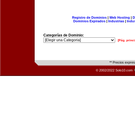
Registro de Dominios
|
Web Hosting
|
D
Dominios Expirados
|
Industrias
|
Indu
Categorías de Dominio:
[Pág. princi
** Precios expre
© 2002/2022 Solo10.com