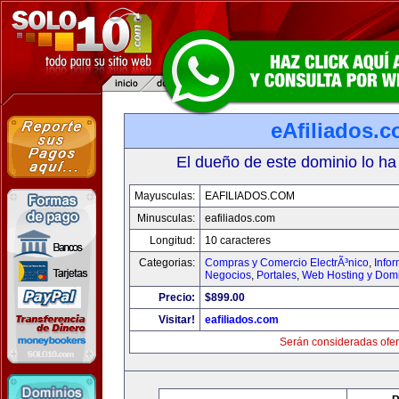
eAfiliados.
El dueño de este dominio lo ha
Mayusculas:
EAFILIADOS.COM
Minusculas:
eafiliados.com
Longitud:
10 caracteres
Categorias:
Compras y Comercio ElectrÃ³nico
,
Info
Negocios
,
Portales
,
Web Hosting y Dom
Precio:
$899.00
Visitar!
eafiliados.com
Serán consideradas ofer