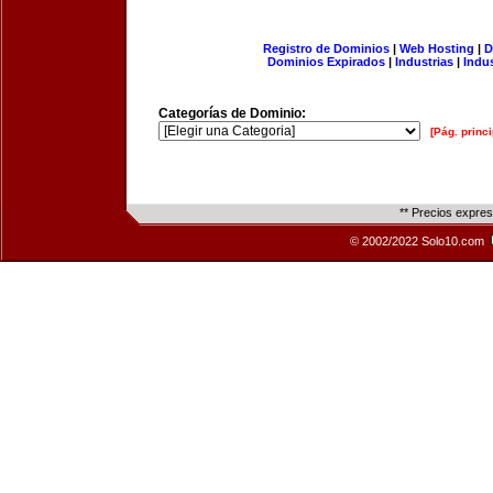
Registro de Dominios
|
Web Hosting
|
D
Dominios Expirados
|
Industrias
|
Indu
Categorías de Dominio:
[Pág. princi
** Precios expre
© 2002/2022 Solo10.com