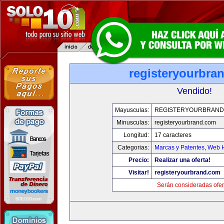
registeryourbra
Vendido!
Mayusculas:
REGISTERYOURBRAND
Minusculas:
registeryourbrand.com
Longitud:
17 caracteres
Categorias:
Marcas y Patentes
,
Web H
Precio:
Realizar una oferta!
Visitar!
registeryourbrand.com
Serán consideradas ofer