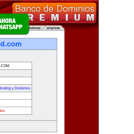
nd.com
.COM
osting y Dominios
tas