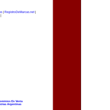
us
|
RegistroDeMarcas.net
|
|
ominios En Venta
strias Argentinas