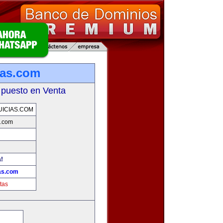
ias.com
 puesto en Venta
ICIAS.COM
s.com
a!
as.com
tas