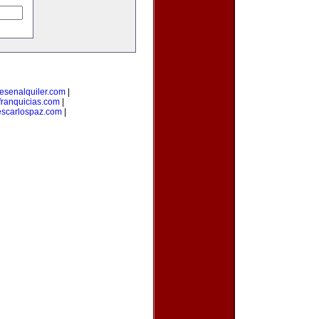
esenalquiler.com
|
ranquicias.com
|
escarlospaz.com
|