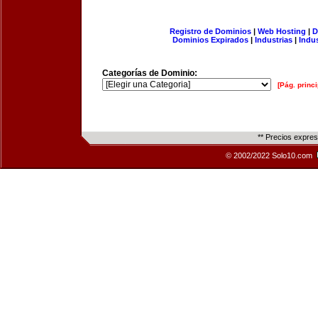
Registro de Dominios
|
Web Hosting
|
D
Dominios Expirados
|
Industrias
|
Indu
Categorías de Dominio:
[Pág. princi
** Precios expre
© 2002/2022 Solo10.com