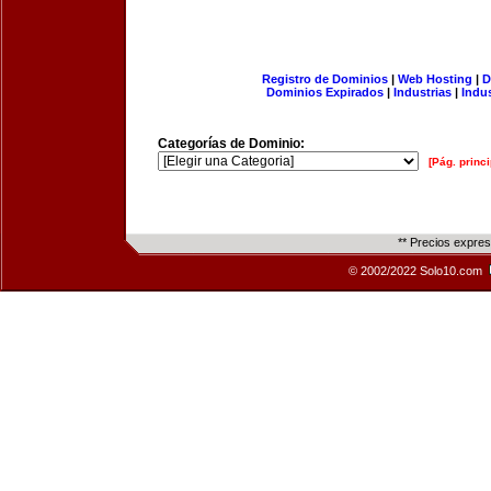
Registro de Dominios
|
Web Hosting
|
D
Dominios Expirados
|
Industrias
|
Indu
Categorías de Dominio:
[Pág. princi
** Precios expre
© 2002/2022 Solo10.com