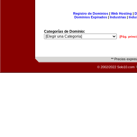
Registro de Dominios
|
Web Hosting
|
D
Dominios Expirados
|
Industrias
|
Indu
Categorías de Dominio:
[Pág. princi
** Precios expre
© 2002/2022 Solo10.com