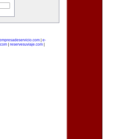
empresadeservicio.com
|
e-
.com
|
reservesuviaje.com
|