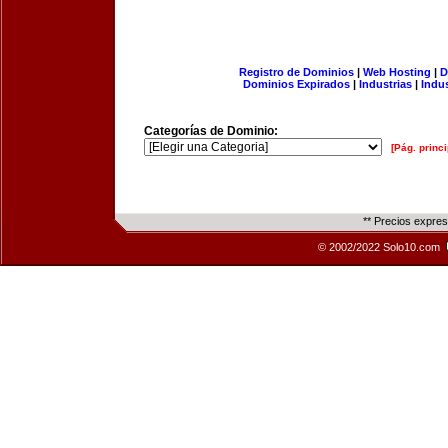
Registro de Dominios
|
Web Hosting
|
D
Dominios Expirados
|
Industrias
|
Indu
Categorías de Dominio:
[Pág. princi
** Precios expre
© 2002/2022 Solo10.com