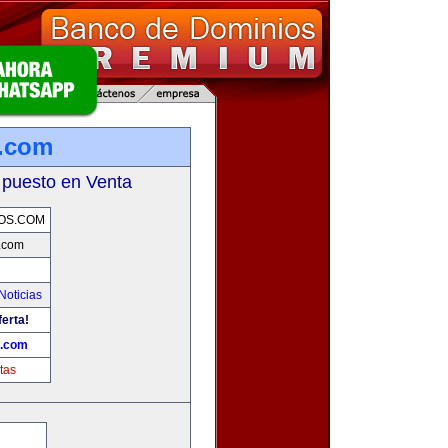
.com
 puesto en Venta
OS.COM
.com
Noticias
ferta!
.com
tas