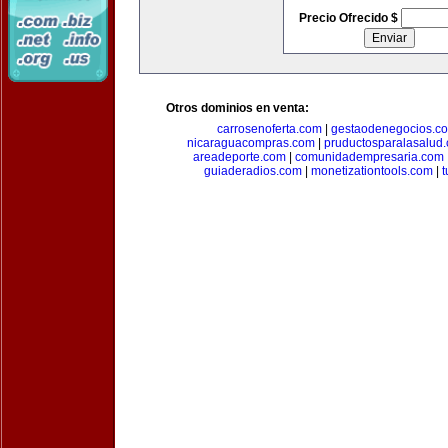
Precio Ofrecido $
Otros dominios en venta:
carrosenoferta.com
|
gestaodenegocios.c
nicaraguacompras.com
|
pruductosparalasalud
areadeporte.com
|
comunidadempresaria.com
guiaderadios.com
|
monetizationtools.com
|
t