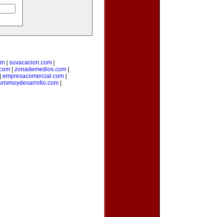
om
|
suvacacion.com
|
.com
|
zonademedios.com
|
|
empresacomercial.com
|
urismoydesarrollo.com
|