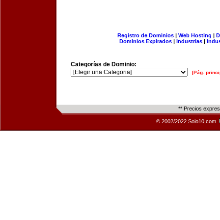
Registro de Dominios
|
Web Hosting
|
D
Dominios Expirados
|
Industrias
|
Indu
Categorías de Dominio:
[Pág. princi
** Precios expre
© 2002/2022 Solo10.com