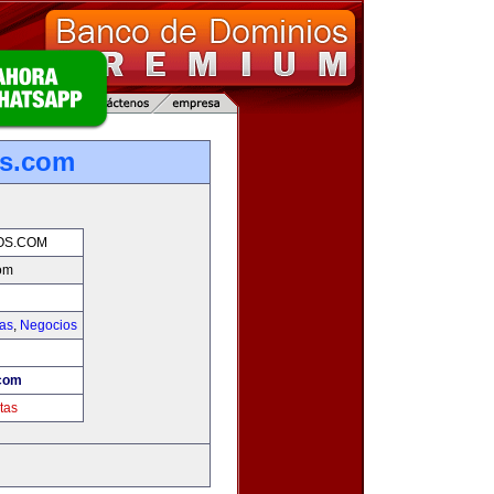
os.com
OS.COM
om
ias
,
Negocios
com
tas