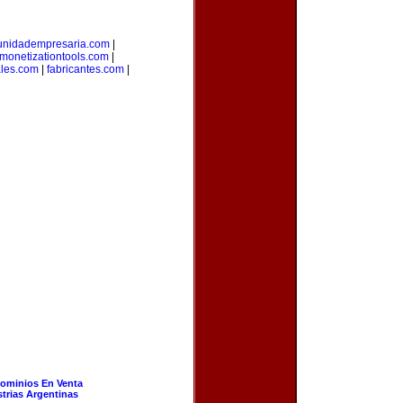
nidadempresaria.com
|
monetizationtools.com
|
ales.com
|
fabricantes.com
|
ominios En Venta
strias Argentinas