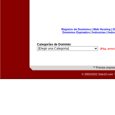
Registro de Dominios
|
Web Hosting
|
D
Dominios Expirados
|
Industrias
|
Indu
Categorías de Dominio:
[Pág. princi
** Precios expre
© 2002/2022 Solo10.com