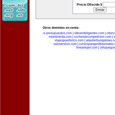
Precio Ofrecido $
Otros dominios en venta:
e-presupuestos.com
|
sitiosinteligentes.com
|
ciber
miamiventa.com
|
cochesdecompeticion.com
|
viajespuertorico.com
|
alquilerbungalows.
soloservicio.com
|
cursosparaprofesionales
lineamujer.com
|
celujuego