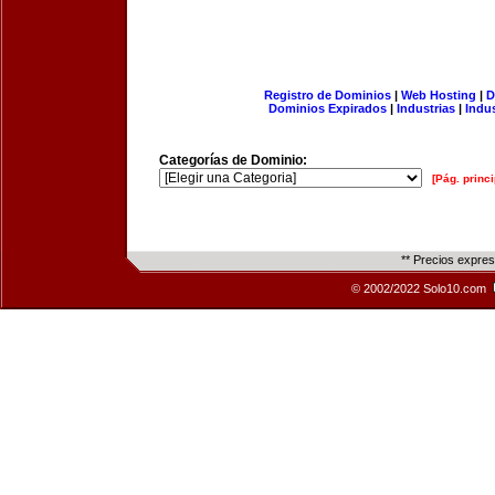
Registro de Dominios
|
Web Hosting
|
D
Dominios Expirados
|
Industrias
|
Indu
Categorías de Dominio:
[Pág. princi
** Precios expre
© 2002/2022 Solo10.com