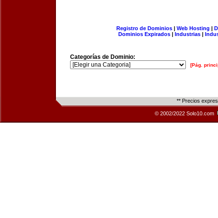
Registro de Dominios
|
Web Hosting
|
D
Dominios Expirados
|
Industrias
|
Indu
Categorías de Dominio:
[Pág. princi
** Precios expre
© 2002/2022 Solo10.com