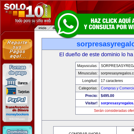
sorpresasyregal
El dueño de este dominio lo ha
Mayusculas:
SORPRESASYREG
Minusculas:
sorpresasyregalos.
Longitud:
17 caracteres
Categorias:
Compras y Comercio
Precio:
$495.00
Visitar!
sorpresasyregalos
Serán consideradas ofer
R