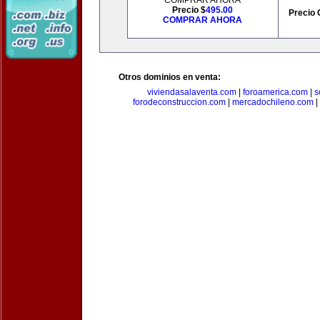
COMPRAR AHORA
Precio $
495.00
Precio 
COMPRAR AHORA
Otros dominios en venta:
viviendasalaventa.com
|
foroamerica.com
|
s
forodeconstruccion.com
|
mercadochileno.com
|