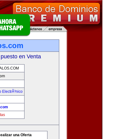
os.com
 puesto en Venta
ALOS.COM
com
 ElectrÃ³nico
.com
tas
ealizar una Oferta