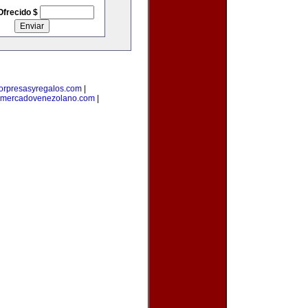
Ofrecido $
orpresasyregalos.com
|
mercadovenezolano.com
|