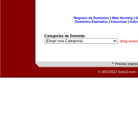
Registro de Dominios
|
Web Hosting
|
D
Dominios Expirados
|
Industrias
|
Indu
Categorías de Dominio:
[Pág. princi
** Precios expre
© 2002/2022 Solo10.com