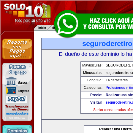
seguroderetir
El dueño de este dominio lo ha
Mayusculas:
SEGURODERET
Minusculas:
seguroderetiro.
Longitud:
14 caracteres
Categorias:
Profesiones y E
Precio:
Realizar una ofe
Visitar!
seguroderetiro
Serán consideradas ofer
Realizar una Oferta