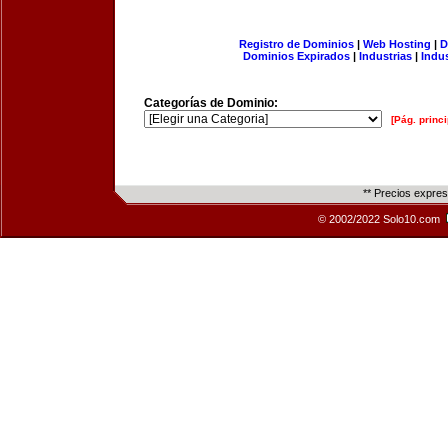
Registro de Dominios
|
Web Hosting
|
D
Dominios Expirados
|
Industrias
|
Indu
Categorías de Dominio:
[Pág. princi
** Precios expre
© 2002/2022 Solo10.com