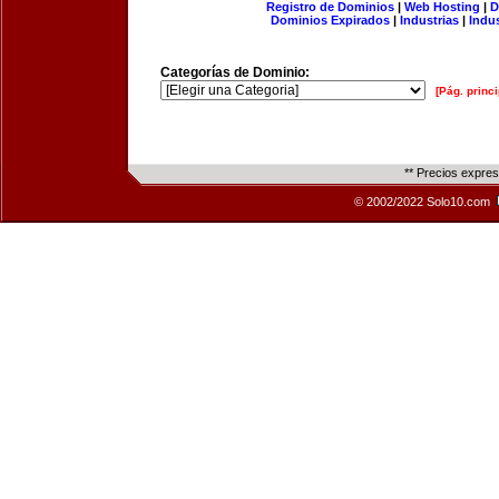
Registro de Dominios
|
Web Hosting
|
D
Dominios Expirados
|
Industrias
|
Indu
Categorías de Dominio:
[Pág. princi
** Precios expre
© 2002/2022 Solo10.com