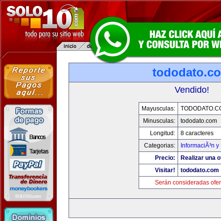
tododato.c
Vendido!
Mayusculas:
TODODATO.C
Minusculas:
tododato.com
Longitud:
8 caracteres
Categorias:
InformaciÃ³n y 
Precio:
Realizar una o
Visitar!
tododato.com
Serán consideradas ofer