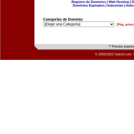
Registro de Dominios
|
Web Hosting
|
D
Dominios Expirados
|
Industrias
|
Indu
Categorías de Dominio:
[Pág. princi
** Precios expre
© 2002/2022 Solo10.com