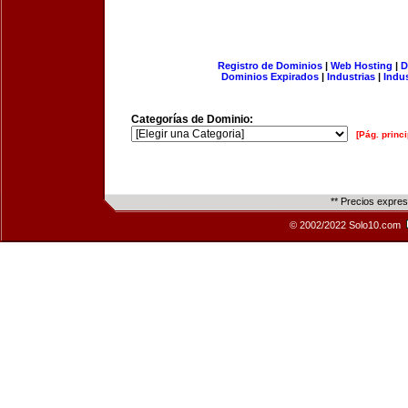
Registro de Dominios
|
Web Hosting
|
D
Dominios Expirados
|
Industrias
|
Indu
Categorías de Dominio:
[Pág. princi
** Precios expre
© 2002/2022 Solo10.com