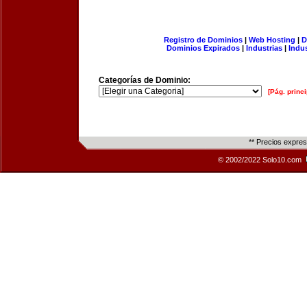
Registro de Dominios
|
Web Hosting
|
D
Dominios Expirados
|
Industrias
|
Indu
Categorías de Dominio:
[Pág. princi
** Precios expre
© 2002/2022 Solo10.com