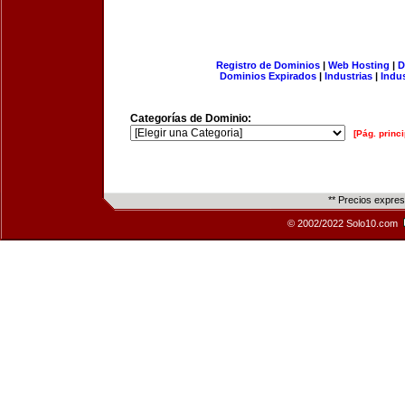
Registro de Dominios
|
Web Hosting
|
D
Dominios Expirados
|
Industrias
|
Indu
Categorías de Dominio:
[Pág. princi
** Precios expre
© 2002/2022 Solo10.com