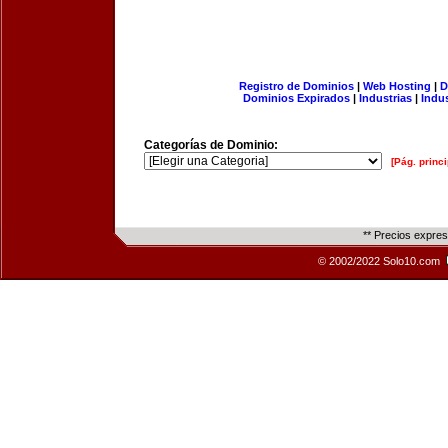
Registro de Dominios
|
Web Hosting
|
D
Dominios Expirados
|
Industrias
|
Indu
Categorías de Dominio:
[Pág. princi
** Precios expre
© 2002/2022 Solo10.com