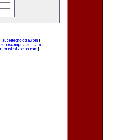
|
supertecnologia.com
|
esorioscomputacion.com
|
m
|
musicalizacion.com
|