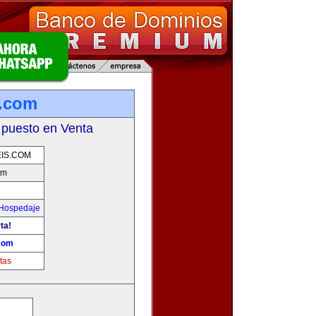
s.com
 puesto en Venta
IS.COM
om
 Hospedaje
ta!
com
tas