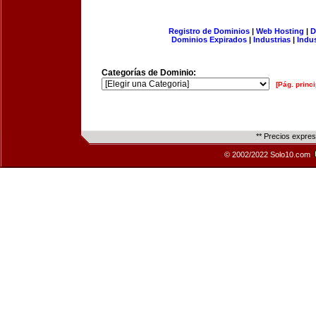
Registro de Dominios
|
Web Hosting
|
D
Dominios Expirados
|
Industrias
|
Indu
Categorías de Dominio:
[Pág. princi
** Precios expre
© 2002/2022 Solo10.com