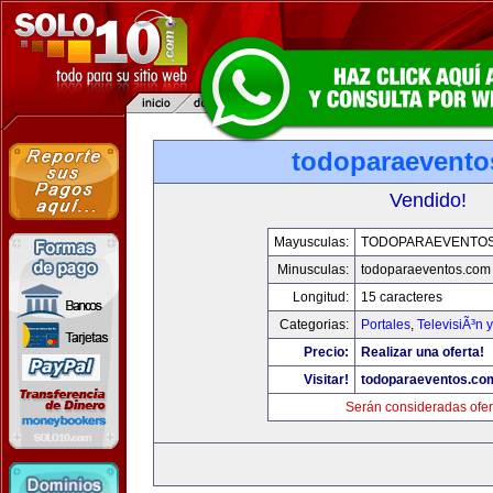
todoparaevento
Vendido!
Mayusculas:
TODOPARAEVENTO
Minusculas:
todoparaeventos.com
Longitud:
15 caracteres
Categorias:
Portales
,
TelevisiÃ³n 
Precio:
Realizar una oferta!
Visitar!
todoparaeventos.co
Serán consideradas ofer