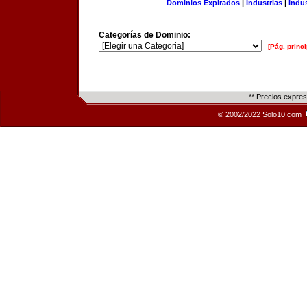
Dominios Expirados
|
Industrias
|
Indu
Categorías de Dominio:
[Pág. princi
** Precios expre
© 2002/2022 Solo10.com