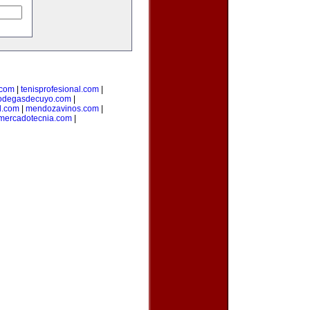
.com
|
tenisprofesional.com
|
odegasdecuyo.com
|
l.com
|
mendozavinos.com
|
ymercadotecnia.com
|