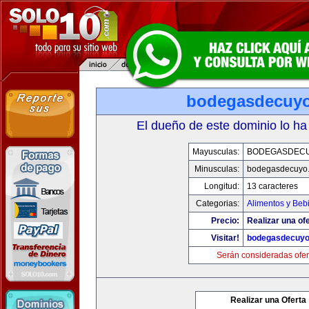
bodegasdecuy
El dueño de este dominio lo ha
Mayusculas:
BODEGASDEC
Minusculas:
bodegasdecuyo
Longitud:
13 caracteres
Categorias:
Alimentos y Beb
Precio:
Realizar una ofe
Visitar!
bodegasdecuy
Serán consideradas ofer
Realizar una Oferta