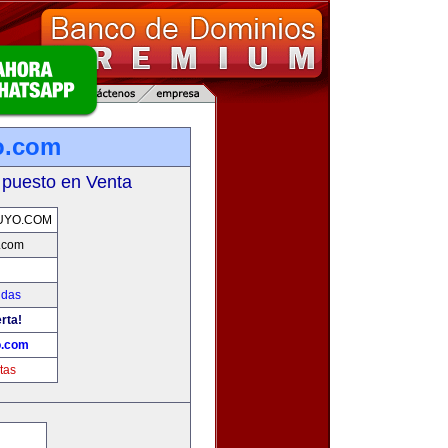
o.com
 puesto en Venta
UYO.COM
.com
idas
rta!
o.com
tas