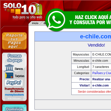
e-chile.co
Vendido!
Mayusculas:
E-CHILE.CO
Minusculas:
e-chile.com
Longitud:
7 caracteres
Categorias:
PaÃ­ses y Ci
Precio:
Realizar una 
Visitar!
e-chile.com
Serán consideradas ofer