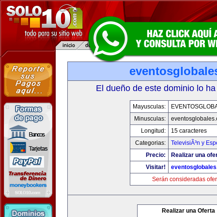
eventosglobale
El dueño de este dominio lo ha
Mayusculas:
EVENTOSGLOB
Minusculas:
eventosglobales
Longitud:
15 caracteres
Categorias:
TelevisiÃ³n y Esp
Precio:
Realizar una ofer
Visitar!
eventosglobale
Serán consideradas ofer
Realizar una Oferta