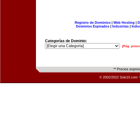
Registro de Dominios
|
Web Hosting
|
D
Dominios Expirados
|
Industrias
|
Indu
Categorías de Dominio:
[Pág. princi
** Precios expre
© 2002/2022 Solo10.com