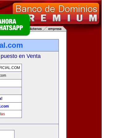
ial.com
 puesto en Venta
RCIAL.COM
.com
a!
l.com
tas