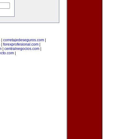
m
|
corretajedeseguros.com
|
m
|
forexprofesional.com
|
m
|
centralnegocios.com
|
recto.com
|