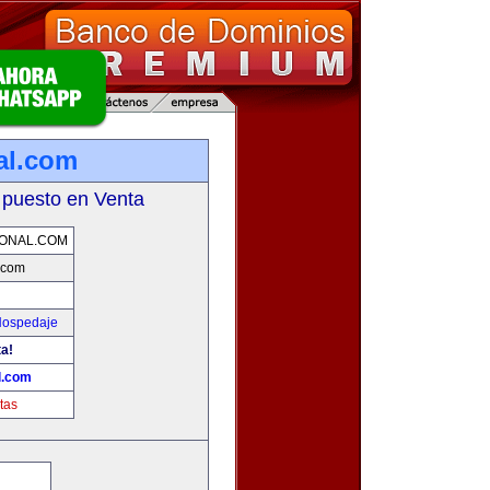
al.com
 puesto en Venta
IONAL.COM
l.com
Hospedaje
ta!
l.com
tas