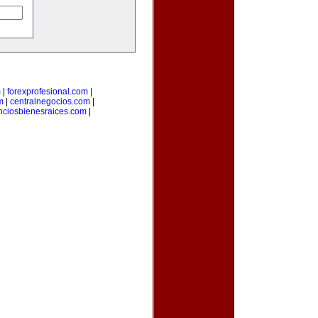
m
|
forexprofesional.com
|
m
|
centralnegocios.com
|
nciosbienesraices.com
|