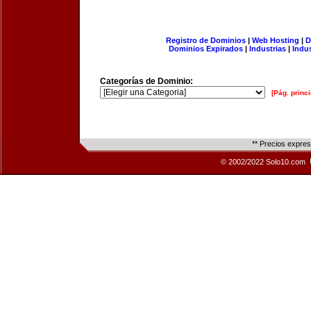
Registro de Dominios
|
Web Hosting
|
D
Dominios Expirados
|
Industrias
|
Indu
Categorías de Dominio:
[Pág. princi
** Precios expre
© 2002/2022 Solo10.com