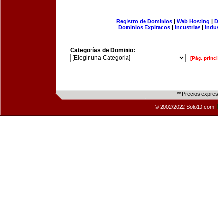
Registro de Dominios
|
Web Hosting
|
D
Dominios Expirados
|
Industrias
|
Indu
Categorías de Dominio:
[Pág. princi
** Precios expre
© 2002/2022 Solo10.com