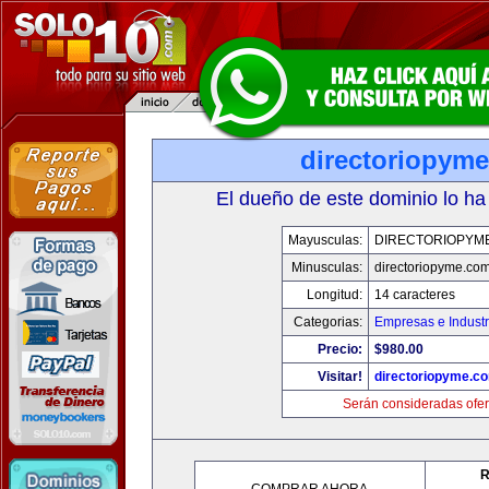
directoriopym
El dueño de este dominio lo ha
Mayusculas:
DIRECTORIOPYM
Minusculas:
directoriopyme.co
Longitud:
14 caracteres
Categorias:
Empresas e Industr
Precio:
$980.00
Visitar!
directoriopyme.c
Serán consideradas ofer
R