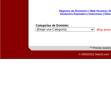
Registro de Dominios
|
Web Hosting
|
D
Dominios Expirados
|
Industrias
|
Indu
Categorías de Dominio:
[Pág. princi
** Precios expre
© 2002/2022 Solo10.com