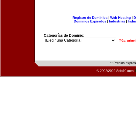
Registro de Dominios
|
Web Hosting
|
D
Dominios Expirados
|
Industrias
|
Indu
Categorías de Dominio:
[Pág. princi
** Precios expre
© 2002/2022 Solo10.com