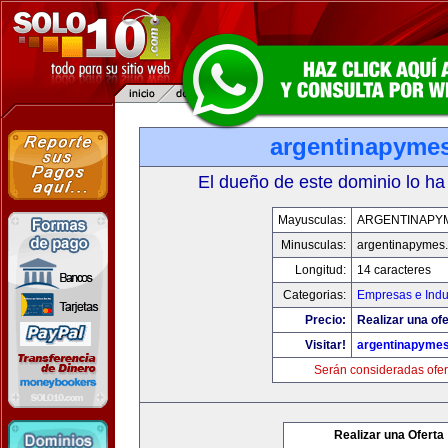
argentinapyme
El dueño de este dominio lo ha
Mayusculas:
ARGENTINAPY
Minusculas:
argentinapymes
Longitud:
14 caracteres
Categorias:
Empresas e Indu
Precio:
Realizar una ofe
Visitar!
argentinapyme
Serán consideradas ofer
Realizar una Oferta