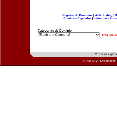
Registro de Dominios
|
Web Hosting
|
D
Dominios Expirados
|
Industrias
|
Indu
Categorías de Dominio:
[Pág. princi
** Precios expre
© 2002/2022 Solo10.com