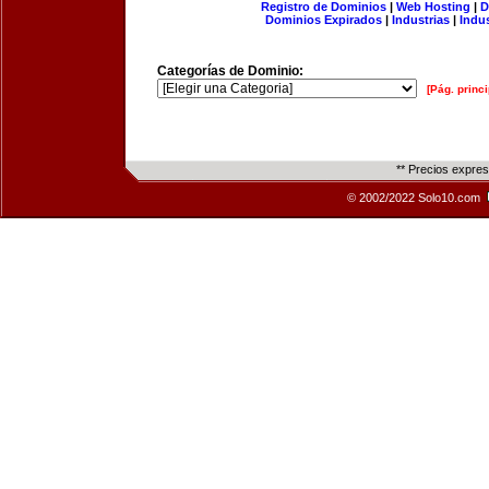
Registro de Dominios
|
Web Hosting
|
D
Dominios Expirados
|
Industrias
|
Indu
Categorías de Dominio:
[Pág. princi
** Precios expre
© 2002/2022 Solo10.com