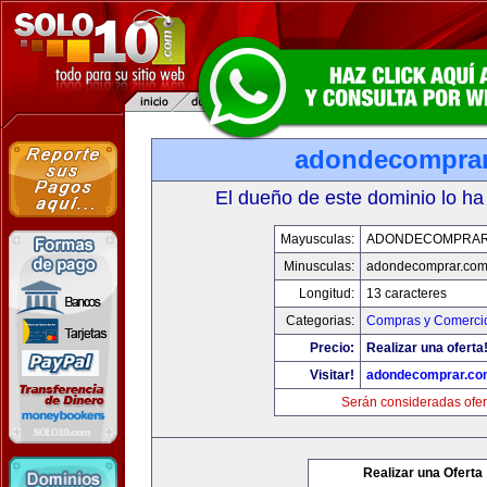
adondecompra
El dueño de este dominio lo ha
Mayusculas:
ADONDECOMPRAR
Minusculas:
adondecomprar.co
Longitud:
13 caracteres
Categorias:
Compras y Comercio
Precio:
Realizar una oferta
Visitar!
adondecomprar.co
Serán consideradas ofer
Realizar una Oferta