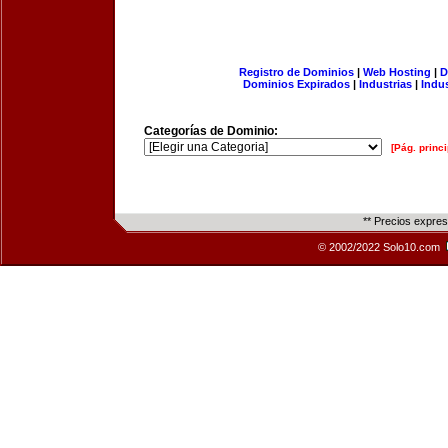
Registro de Dominios
|
Web Hosting
|
D
Dominios Expirados
|
Industrias
|
Indu
Categorías de Dominio:
[Pág. princi
** Precios expre
© 2002/2022 Solo10.com