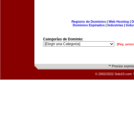
Registro de Dominios
|
Web Hosting
|
D
Dominios Expirados
|
Industrias
|
Indu
Categorías de Dominio:
[Pág. princi
** Precios expre
© 2002/2022 Solo10.com