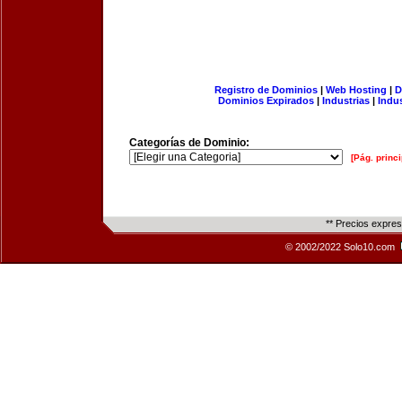
Registro de Dominios
|
Web Hosting
|
D
Dominios Expirados
|
Industrias
|
Indu
Categorías de Dominio:
[Pág. princi
** Precios expre
© 2002/2022 Solo10.com