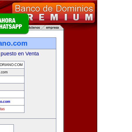
iano.com
 puesto en Venta
ORIANO.COM
o.com
no.com
tas