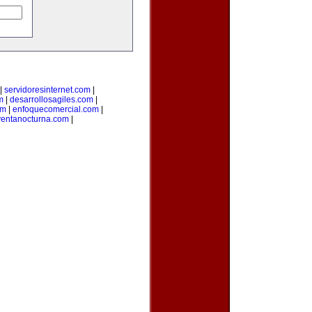
|
servidoresinternet.com
|
m
|
desarrollosagiles.com
|
om
|
enfoquecomercial.com
|
ventanocturna.com
|