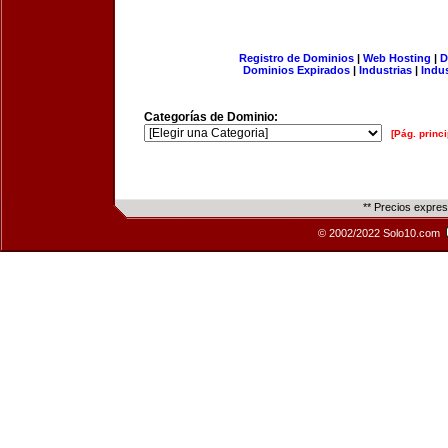
Registro de Dominios
|
Web Hosting
|
D
Dominios Expirados
|
Industrias
|
Indu
Categorías de Dominio:
[Pág. princi
** Precios expre
© 2002/2022 Solo10.com