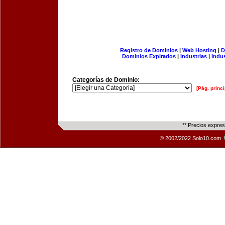
Registro de Dominios
|
Web Hosting
|
D
Dominios Expirados
|
Industrias
|
Indu
Categorías de Dominio:
[Pág. princi
** Precios expre
© 2002/2022 Solo10.com