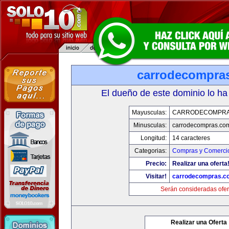
carrodecompra
El dueño de este dominio lo ha
Mayusculas:
CARRODECOMPRA
Minusculas:
carrodecompras.co
Longitud:
14 caracteres
Categorias:
Compras y Comercio
Precio:
Realizar una oferta
Visitar!
carrodecompras.c
Serán consideradas ofer
Realizar una Oferta