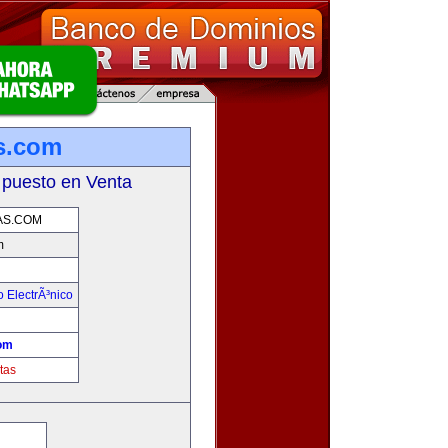
s.com
 puesto en Venta
S.COM
m
 ElectrÃ³nico
!
om
tas