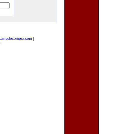
carrodecompra.com
|
|